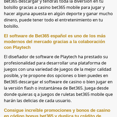
Bet365 descargar y tendrás toda la diversión en tu
bolsillo gracias a casino bet365 mobile para jugar y
hacer alguna apuesta en algún deporte y ganar mucho
dinero, puede tener todo el entretenimiento en tu
bolsillo.
El software de Bet365 español es uno de los más
modernos del mercado gracias a la colaboración
con Playtech
El diseñador de software de Playtech ha prestado su
profesionalidad para desarrollar una plataforma de
juegos con una variedad de juegos de la mejor calidad
posible, y te propone dos opciones o bien puedes en
Bet365 descargar el software de casino o bien jugar en
la versión flash o instantánea de Bet365. Juega desde
donde quieras q a juegos de ruletas bet365 mobile que
harán las delicias de cada usuario.
Consigue increíble promociones y bonos de casino
en código bonus bet365 y duplica tu crédito de