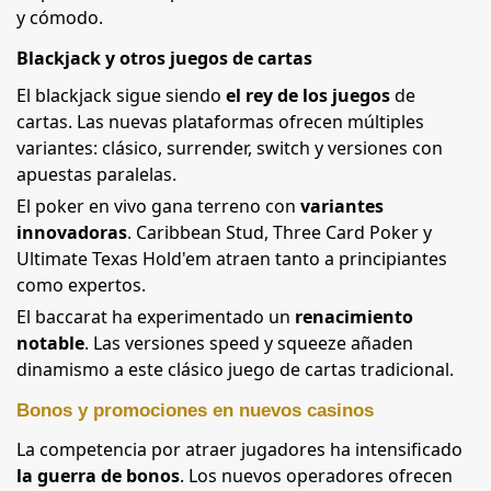
y cómodo.
Blackjack y otros juegos de cartas
El blackjack sigue siendo
el rey de los juegos
de
cartas. Las nuevas plataformas ofrecen múltiples
variantes: clásico, surrender, switch y versiones con
apuestas paralelas.
El poker en vivo gana terreno con
variantes
innovadoras
. Caribbean Stud, Three Card Poker y
Ultimate Texas Hold'em atraen tanto a principiantes
como expertos.
El baccarat ha experimentado un
renacimiento
notable
. Las versiones speed y squeeze añaden
dinamismo a este clásico juego de cartas tradicional.
Bonos y promociones en nuevos casinos
La competencia por atraer jugadores ha intensificado
la guerra de bonos
. Los nuevos operadores ofrecen