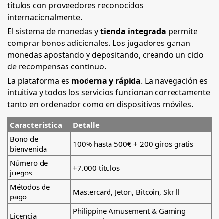
títulos con proveedores reconocidos
internacionalmente.
El sistema de monedas y
tienda integrada
permite
comprar bonos adicionales. Los jugadores ganan
monedas apostando y depositando, creando un ciclo
de recompensas continuo.
La plataforma es
moderna y rápida
. La navegación es
intuitiva y todos los servicios funcionan correctamente
tanto en ordenador como en dispositivos móviles.
Característica
Detalle
Bono de
100% hasta 500€ + 200 giros gratis
bienvenida
Número de
+7.000 títulos
juegos
Métodos de
Mastercard, Jeton, Bitcoin, Skrill
pago
Philippine Amusement & Gaming
Licencia