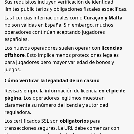
Sus requisitos incluyen verificación de identidad,
límites publicitarios y obligaciones fiscales específicas.
Las licencias internacionales como
Curaçao y Malta
no son válidas en España. Sin embargo, muchos
operadores continúan aceptando jugadores
españoles.
Los nuevos operadores suelen operar con
licencias
offshore
. Esto implica menos protecciones legales
para jugadores pero mayor variedad de bonos y
juegos.
Cómo verificar la legalidad de un casino
Revisa siempre la información de licencia
en el pie de
página
. Los operadores legítimos muestran
claramente su número de licencia y autoridad
reguladora.
Los certificados SSL son
obligatorios
para
transacciones seguras. La URL debe comenzar con