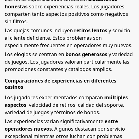
honestas
sobre experiencias reales. Los jugadores
comparten tanto aspectos positivos como negativos
sin filtros.
Las quejas comunes incluyen
retiros lentos
y servicio
al cliente deficiente. Estos problemas son
especialmente frecuentes en operadores muy nuevos.
Los elogios se centran en
bonos generosos
y variedad
de juegos. Los jugadores valoran particularmente las
promociones constantes y catálogos amplios.
Comparaciones de experiencias en diferentes
casinos
Los jugadores experimentados comparan
múltiples
aspectos
: velocidad de retiros, calidad del soporte,
variedad de juegos y términos de bonos.
Las experiencias varían significativamente
entre
operadores nuevos
. Algunos destacan por servicio
excepcional mientras otros luchan con problemas