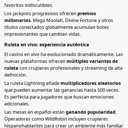
favoritos indiscutibles.
Los jackpots progresivos ofrecen
premios
millonarios
. Mega Moolah, Divine Fortune y otros
títulos conectados globalmente acumulan botes
impresionantes que cambian vidas.
Ruleta en vivo: experiencia auténtica
El casino en vivo ha evolucionado dramáticamente. Las
nuevas plataformas ofrecen
múltiples variantes de
ruleta
con crupieres profesionales y streaming de alta
definición.
La ruleta Lightning añade
multiplicadores aleatorios
que pueden aumentar las ganancias hasta 500 veces.
Es perfecta para jugadores que buscan emociones
adicionales.
Las mesas en español están
ganando popularidad
.
Operadores como WildRobin incluyen crupieres
hispanohablantes para crear un ambiente más familiar