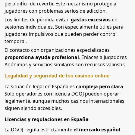
pero difícil de revertir. Este mecanismo protege a
jugadores con problemas serios de adicción.
Los límites de pérdida evitan
gastos excesivos
en
sesiones individuales. Son especialmente útiles para
jugadores impulsivos que pueden perder control
temporal.
El contacto con organizaciones especializadas
proporciona ayuda profesional
. Enlaces a Jugadores
Anónimos y servicios similares son recursos valiosos.
Legalidad y seguridad de los casinos online
La situación legal en España es
compleja pero clara
.
Solo operadores con licencia DGOJ pueden operar
legalmente, aunque muchos casinos internacionales
siguen siendo accesibles.
Licencias y regulaciones en España
La DGOJ regula estrictamente
el mercado español
.