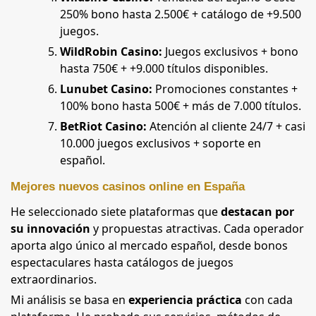
250% bono hasta 2.500€ + catálogo de +9.500
juegos.
WildRobin Casino:
Juegos exclusivos + bono
hasta 750€ + +9.000 títulos disponibles.
Lunubet Casino:
Promociones constantes +
100% bono hasta 500€ + más de 7.000 títulos.
BetRiot Casino:
Atención al cliente 24/7 + casi
10.000 juegos exclusivos + soporte en
español.
Mejores nuevos casinos online en España
He seleccionado siete plataformas que
destacan por
su innovación
y propuestas atractivas. Cada operador
aporta algo único al mercado español, desde bonos
espectaculares hasta catálogos de juegos
extraordinarios.
Mi análisis se basa en
experiencia práctica
con cada