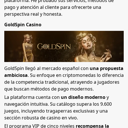
plataforma. He probado sus servicios, métodos de
pago y atención al cliente para ofrecerte una
perspectiva real y honesta.
GoldSpin Casino
GoldSpin llegó al mercado español con
una propuesta
ambiciosa
. Su enfoque en criptomonedas lo diferencia
de la competencia tradicional, atrayendo a jugadores
que buscan métodos de pago modernos.
La plataforma cuenta con
un diseño moderno
y
navegación intuitiva. Su catálogo supera los 9.600
juegos, incluyendo tragaperras exclusivas y una
sección robusta de casino en vivo.
El programa VIP de cinco niveles
recompensa la