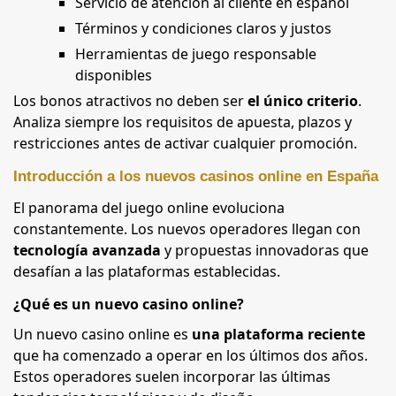
Servicio de atención al cliente en español
Términos y condiciones claros y justos
Herramientas de juego responsable
disponibles
Los bonos atractivos no deben ser
el único criterio
.
Analiza siempre los requisitos de apuesta, plazos y
restricciones antes de activar cualquier promoción.
Introducción a los nuevos casinos online en España
El panorama del juego online evoluciona
constantemente. Los nuevos operadores llegan con
tecnología avanzada
y propuestas innovadoras que
desafían a las plataformas establecidas.
¿Qué es un nuevo casino online?
Un nuevo casino online es
una plataforma reciente
que ha comenzado a operar en los últimos dos años.
Estos operadores suelen incorporar las últimas