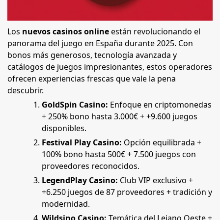
Los
nuevos casinos online
están revolucionando el
panorama del juego en España durante 2025. Con
bonos más generosos, tecnología avanzada y
catálogos de juegos impresionantes, estos operadores
ofrecen experiencias frescas que vale la pena
descubrir.
GoldSpin Casino:
Enfoque en criptomonedas
+ 250% bono hasta 3.000€ + +9.600 juegos
disponibles.
Festival Play Casino:
Opción equilibrada +
100% bono hasta 500€ + 7.500 juegos con
proveedores reconocidos.
LegendPlay Casino:
Club VIP exclusivo +
+6.250 juegos de 87 proveedores + tradición y
modernidad.
Wildsino Casino:
Temática del Lejano Oeste +