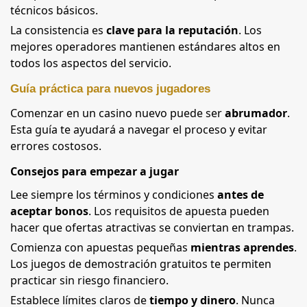
técnicos básicos.
La consistencia es
clave para la reputación
. Los
mejores operadores mantienen estándares altos en
todos los aspectos del servicio.
Guía práctica para nuevos jugadores
Comenzar en un casino nuevo puede ser
abrumador
.
Esta guía te ayudará a navegar el proceso y evitar
errores costosos.
Consejos para empezar a jugar
Lee siempre los términos y condiciones
antes de
aceptar bonos
. Los requisitos de apuesta pueden
hacer que ofertas atractivas se conviertan en trampas.
Comienza con apuestas pequeñas
mientras aprendes
.
Los juegos de demostración gratuitos te permiten
practicar sin riesgo financiero.
Establece límites claros de
tiempo y dinero
. Nunca