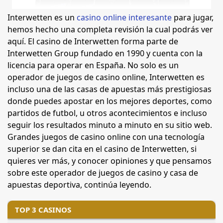
Interwetten es un
casino online interesante
para jugar,
hemos hecho una completa revisión la cual podrás ver
aquí. El casino de Interwetten forma parte de
Interwetten Group fundado en 1990 y cuenta con la
licencia para operar en España. No solo es un
operador de juegos de casino online, Interwetten es
incluso una de las casas de apuestas más prestigiosas
donde puedes apostar en los mejores deportes, como
partidos de futbol, u otros acontecimientos e incluso
seguir los resultados minuto a minuto en su sitio web.
Grandes juegos de casino online con una tecnología
superior se dan cita en el casino de Interwetten, si
quieres ver más, y conocer opiniones y que pensamos
sobre este operador de juegos de casino y casa de
apuestas deportiva, continúa leyendo.
TOP 3 CASINOS