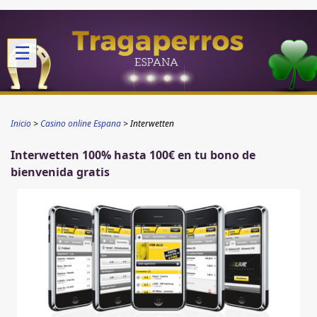
☰
Inicio
Casino online Espana
Interwetten
Interwetten 100% hasta 100€ en tu bono de
bienvenida gratis