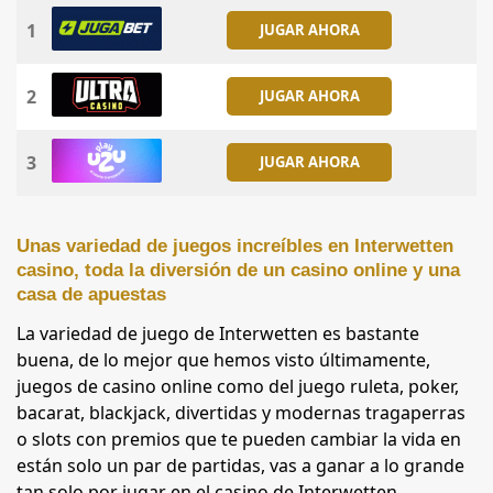
1
JUGAR AHORA
2
JUGAR AHORA
3
JUGAR AHORA
Unas variedad de juegos increíbles en Interwetten
casino, toda la diversión de un casino online y una
casa de apuestas
La variedad de juego de Interwetten es bastante
buena, de lo mejor que hemos visto últimamente,
juegos de casino online como del juego ruleta, poker,
bacarat, blackjack, divertidas y modernas tragaperras
o slots con premios que te pueden cambiar la vida en
están solo un par de partidas, vas a ganar a lo grande
tan solo por jugar en el casino de Interwetten.