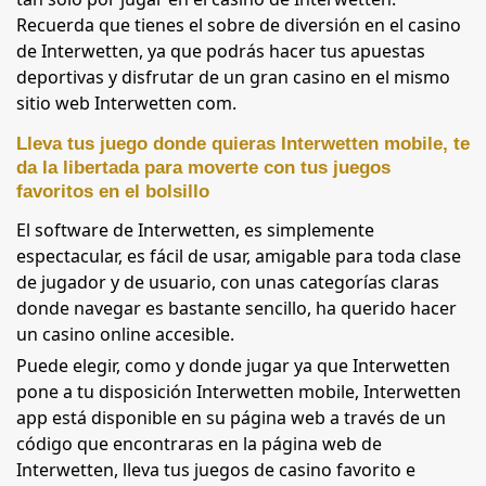
Recuerda que tienes el sobre de diversión en el casino
de Interwetten, ya que podrás hacer tus apuestas
deportivas y disfrutar de un gran casino en el mismo
sitio web Interwetten com.
Lleva tus juego donde quieras Interwetten mobile, te
da la libertada para moverte con tus juegos
favoritos en el bolsillo
El software de Interwetten, es simplemente
espectacular, es fácil de usar, amigable para toda clase
de jugador y de usuario, con unas categorías claras
donde navegar es bastante sencillo, ha querido hacer
un casino online accesible.
Puede elegir, como y donde jugar ya que Interwetten
pone a tu disposición Interwetten mobile, Interwetten
app está disponible en su página web a través de un
código que encontraras en la página web de
Interwetten, lleva tus juegos de casino favorito e